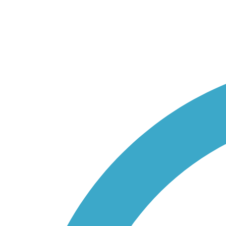
Ir
Main
al
Menu
contenido