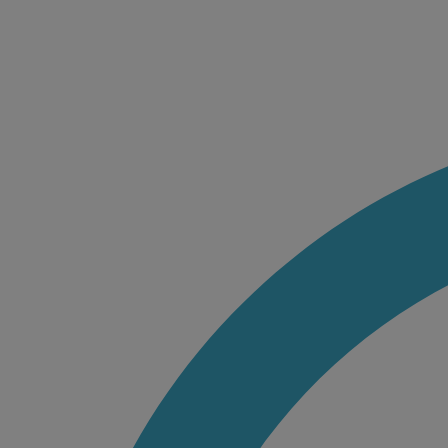
Ir
al
contenido