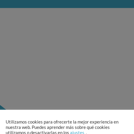
Utilizamos cookies para ofrecerte la mejor experiencia en
nuestra web. Puedes aprender más sobre qué cookies
utilizamos o desactivarlas en los
ajustes
.