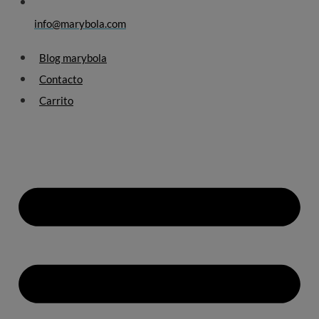
info@marybola.com
Blog marybola
Contacto
Carrito