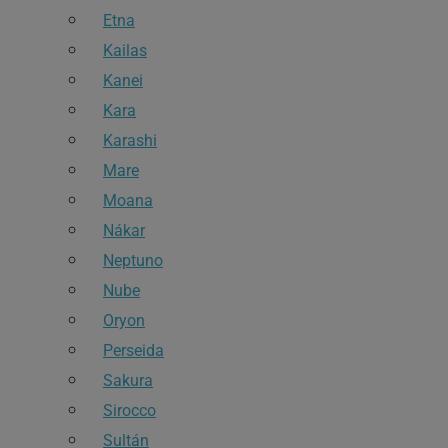
Etna
Kailas
Kanei
Kara
Karashi
Mare
Moana
Nákar
Neptuno
Nube
Oryon
Perseida
Sakura
Sirocco
Sultán