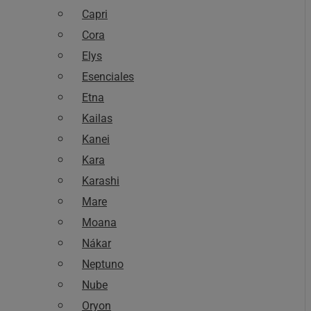
Capri
Cora
Elys
Esenciales
Etna
Kailas
Kanei
Kara
Karashi
Mare
Moana
Nákar
Neptuno
Nube
Oryon