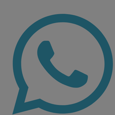
Ir
al
contenido