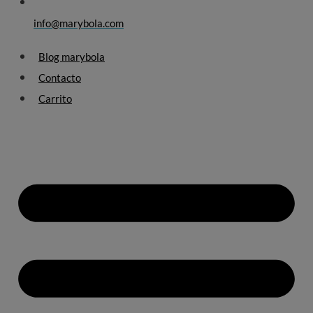
info@marybola.com
Blog marybola
Contacto
Carrito