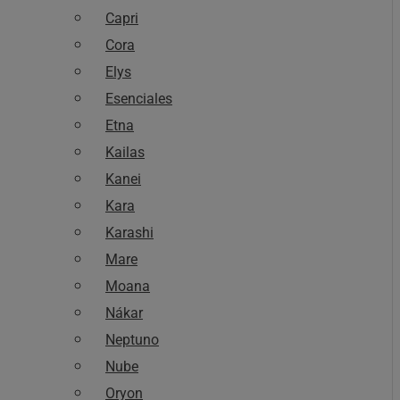
Capri
Cora
Elys
Esenciales
Etna
Kailas
Kanei
Kara
Karashi
Mare
Moana
Nákar
Neptuno
Nube
Oryon