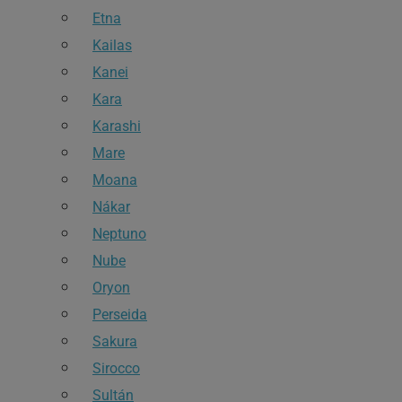
Etna
Kailas
Kanei
Kara
Karashi
Mare
Moana
Nákar
Neptuno
Nube
Oryon
Perseida
Sakura
Sirocco
Sultán