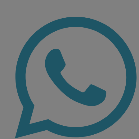
Ir
al
contenido