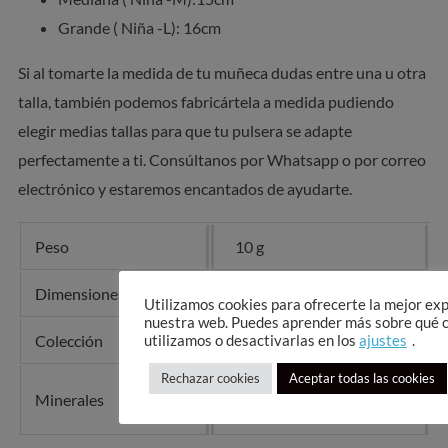
Grande ( Niña -L): 16cm
Si al tomarte la medida de tu muñeca dudas entre una u otra
talla, también podemos fabricártela a medida pudiendo
elegir medias tallas para que tu pulsera se adapte
perfectamente a ti. Consúltanos por Whatsapp o por correo
electrónico y estaremos encantados de ayudarte.
Peso
10 g
Dimensiones
10 × 10 × 10 cm
Utilizamos cookies para ofrecerte la mejor ex
nuestra web. Puedes aprender más sobre qué 
Colección
Vesubio
utilizamos o desactivarlas en los
ajustes
.
Rechazar cookies
Aceptar todas las cookies
Azurita
,
Hematite
,
Minerales
Lapislázuli
,
Ónix