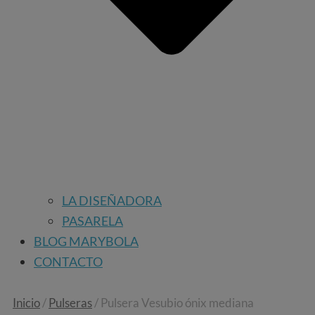
LA DISEÑADORA
PASARELA
BLOG MARYBOLA
CONTACTO
Inicio
/
Pulseras
/ Pulsera Vesubio ónix mediana