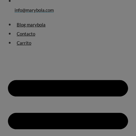
info@marybola.com
Blog marybola
Contacto
Carrito