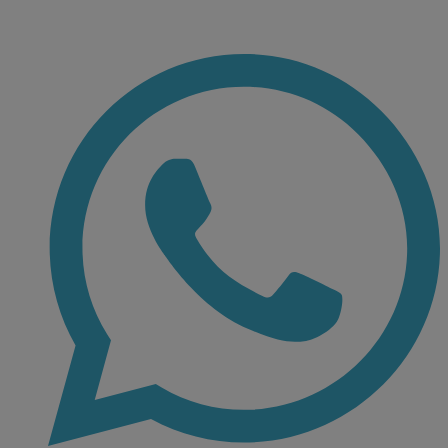
Ir
al
contenido