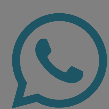
Ir
al
contenido