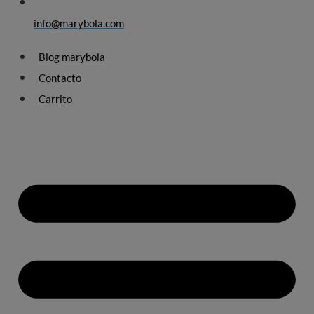
info@marybola.com
Blog marybola
Contacto
Carrito