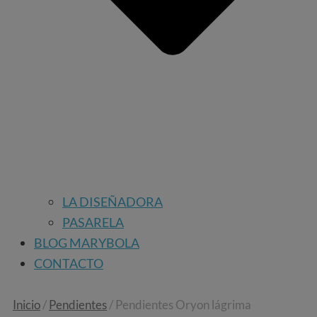
LA DISEÑADORA
PASARELA
BLOG MARYBOLA
CONTACTO
Pendientes
Inicio
/
Pendientes
/ Pendientes Oryon lágrima