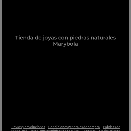
Tienda de joyas con piedras naturales
Marybola
Envíos y devoluciones
–
Condiciones generales de compra
–
Políticas de
privacidad
–
Nota legal
–
Políticas de cookies
–
Contacto –
Desistimiento