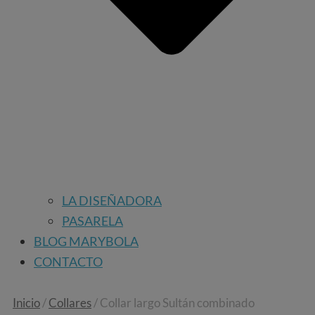
LA DISEÑADORA
PASARELA
BLOG MARYBOLA
CONTACTO
Collar
Inicio
/
Collares
/ Collar largo Sultán combinado