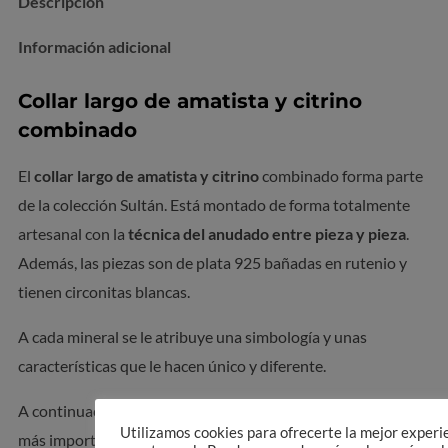
Descripción
Información adicional
Collar largo de amatista y citrino
combinado
El
collar largo de amatista y citrino
combinado forma parte
de la colección Sultán. Está montado de forma totalmente
artesanal con la
técnica del anudado entre pieza y pieza
.
Además, las piezas son de plata 925 bañadas en rutenio y
tienen circonitas blancas.
A cada mineral se le atribuye una simbología y unas
características que le hacen único y diferente.
A continuación, te presentamos algunas de sus aspectos
Utilizamos cookies para ofrecerte la mejor experi
más importantes para que puedas saber más acerca de las