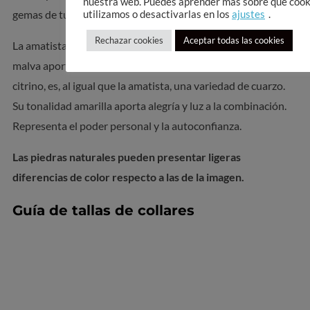
nuestra web. Puedes aprender más sobre qué cook
gemas de tu joya.
utilizamos o desactivarlas en los
ajustes
.
Rechazar cookies
Aceptar todas las cookies
La amatista es la protagonista de este collar. Su tonalidad
malva aporta las cualidades de relajación y paz interior. El
citrino, es, al igual que la amatista, una variedad de cuarzo.
Su tonalidad amarilla aporta alegría y luz a la combinación.
Representa el poder personal y la autoconfianza.
Las piedras naturales pueden presentar ligeras
diferencias de color respecto a las de la imagen.
Guía de tallas de collares