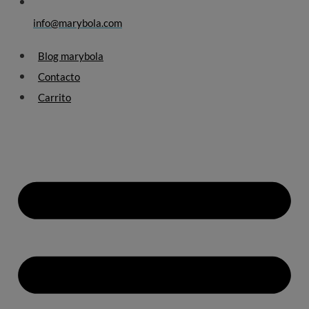
info@marybola.com
Blog marybola
Contacto
Carrito