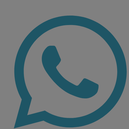
Ir
al
contenido