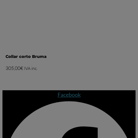
Collar corto Bruma
305,00
€
IVA inc.
Facebook