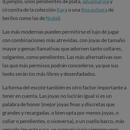
(Ejemplo, unos pendientes de plata,
aguamarina
y
circonita de la colección
Kara
o una
fina pulsera
de
berilos como las de
Nube
).
Las más modernas pueden permitirse el lujo de jugar
con combinaciones más atrevidas, con joyas de tamaño
mayor y gemas llamativas que adornen tanto collares,
colgantes, como pendientes. Las más alternativas son
las que más permisos podrán concederse, ya que sus
looks serán los más libres y desenfadados.
La forma del escote también es otro factor importante a
tener en cuenta. Las joyas no lucirán igual si es un
palabra de honor (mejor joyas finas y discretas que
grandes y recargadas, o bien opta por menos joyas, o
collar o pendientes, o viceversa), o un cuello barco, más
cerrado (en este caso, se aconseja lucir siempre unos