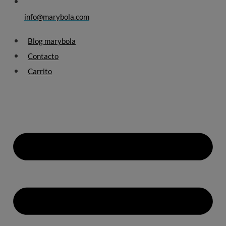
info@marybola.com
Blog marybola
Contacto
Carrito