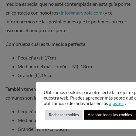
medida especial que no esté contemplada en esta guía ponte
en contacto con nosotros (
info@marybola.com
) y te
informaremos de las posibilidades que te podemos ofrecer
así como el tiempo de espera.
Comprueba cuál es tu medida perfecta:
Pequeña (s): 17cm
Mediana ( el más común – M): 18cm
Grande (L):19cm
También tenemos pulseras para niña. Las medidas más
Utilizamos cookies para ofrecerte la mejor ex
comunes son las siguientes:
nuestra web. Puedes aprender más sobre qué 
utilizamos o desactivarlas en los
ajustes
.
Pequeña (Niña -S):14cm
Rechazar cookies
Aceptar todas las cookies
Mediana ( Niña -M):15cm
Grande ( Niña -L): 16cm