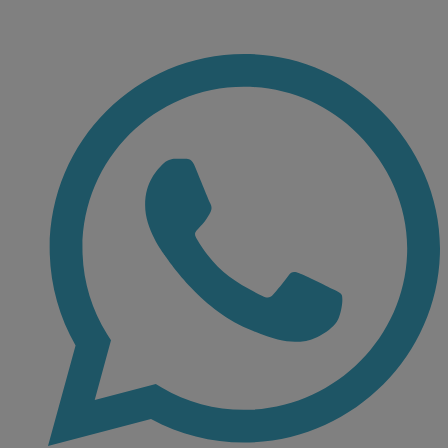
Ir
al
contenido