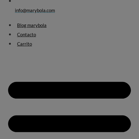
info@marybola.com
Blog marybola
Contacto
Carrito