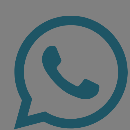
Ir
al
contenido