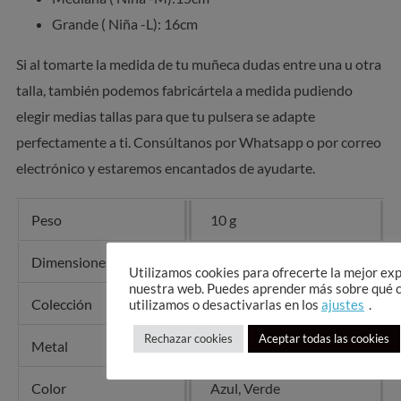
Grande ( Niña -L): 16cm
Si al tomarte la medida de tu muñeca dudas entre una u otra
talla, también podemos fabricártela a medida pudiendo
elegir medias tallas para que tu pulsera se adapte
perfectamente a ti. Consúltanos por Whatsapp o por correo
electrónico y estaremos encantados de ayudarte.
Peso
10 g
Dimensiones
10 × 10 × 10 cm
Utilizamos cookies para ofrecerte la mejor ex
nuestra web. Puedes aprender más sobre qué 
Colección
Moana
utilizamos o desactivarlas en los
ajustes
.
Rechazar cookies
Aceptar todas las cookies
Metal
Plata 925
Color
Azul, Verde