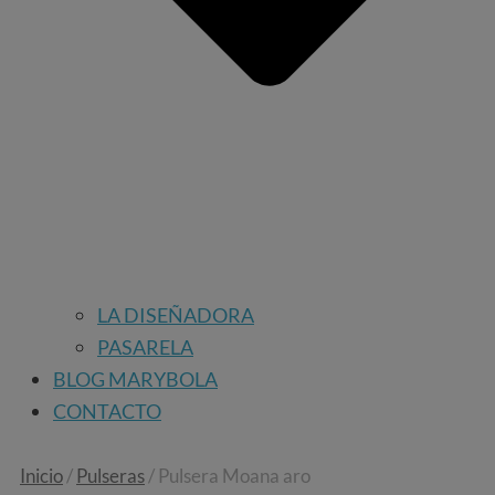
LA DISEÑADORA
PASARELA
BLOG MARYBOLA
CONTACTO
Inicio
/
Pulseras
/ Pulsera Moana aro