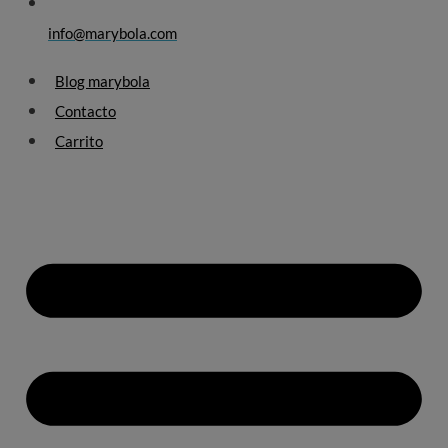
info@marybola.com
Blog marybola
Contacto
Carrito