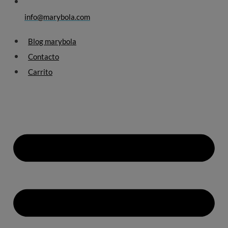
info@marybola.com
Blog marybola
Contacto
Carrito