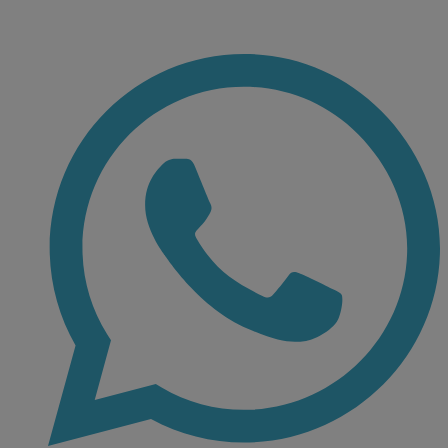
Ir
al
contenido