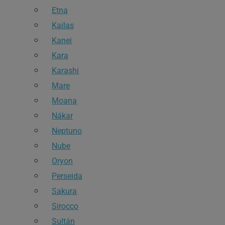
Etna
Kailas
Kanei
Kara
Karashi
Mare
Moana
Nákar
Neptuno
Nube
Oryon
Perseida
Sakura
Sirocco
Sultán