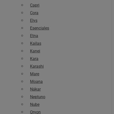
Capri
Cora
Elys
Esenciales
Etna
Kailas
Kanei
Kara
Karashi
Mare
Moana
Nákar
Neptuno
Nube
Oryon