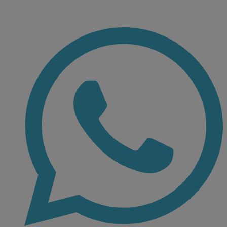
Ir
al
contenido