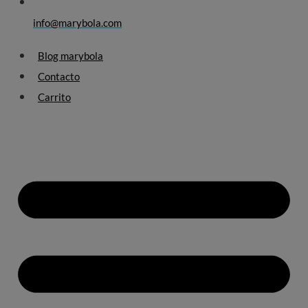
info@marybola.com
Blog marybola
Contacto
Carrito