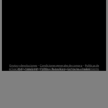
Envíos y devoluciones
–
Condiciones generales de compra
–
Políticas de
privacidad
–
Nota legal
–
Políticas de cookies
–
Contacto –
Desistimiento
© Marybola 2013 -2026 – Todos los derechos reservados