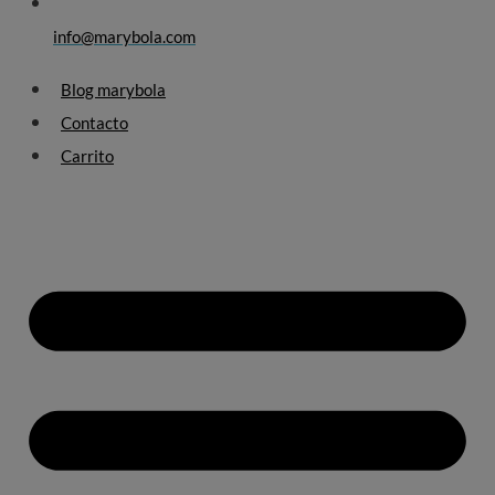
info@marybola.com
Blog marybola
Contacto
Carrito