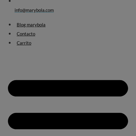
info@marybola.com
Blog marybola
Contacto
Carrito