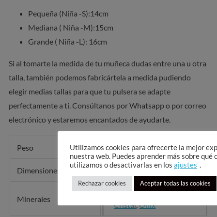
Pequeña (Niña -S):14cm
Mediana ( Niña -M):15cm
Grande ( Niña -L): 16cm
Si al tomarte la medida de tu muñeca dudas entre una u otra
talla, también podemos fabricártela a medida pudiendo
elegir medias tallas para que tu pulsera se adapte
perfectamente a ti. Consúltanos por Whatsapp o por correo
electrónico y estaremos encantados de ayudarte.
Peso
10 g
Utilizamos cookies para ofrecerte la mejor ex
nuestra web. Puedes aprender más sobre qué 
utilizamos o desactivarlas en los
ajustes
.
Dimensiones
10 × 10 × 10 cm
Rechazar cookies
Aceptar todas las cookies
Aguamarina
,
Cuarzo
Minerales
Cristal
,
Ónix