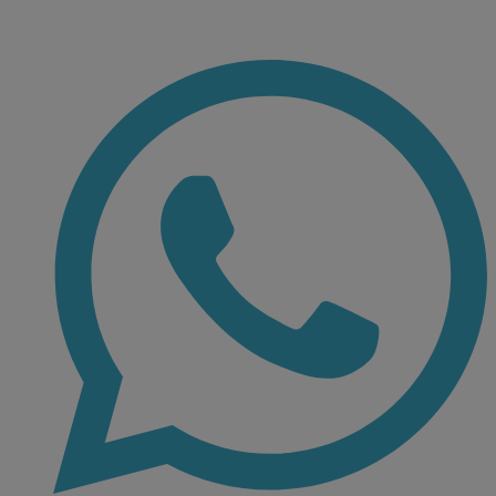
Ir
al
contenido