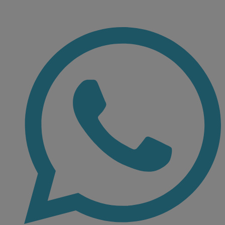
Ir
al
contenido