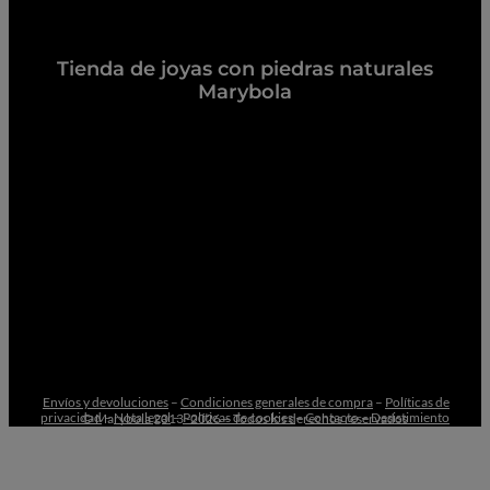
Tienda de joyas con piedras naturales
Marybola
Envíos y devoluciones
–
Condiciones generales de compra
–
Políticas de
privacidad
–
Nota legal
–
Políticas de cookies
–
Contacto –
Desistimiento
© Marybola 2013 -2026 – Todos los derechos reservados