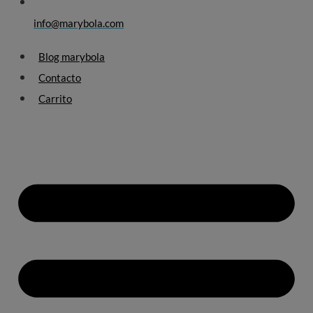
info@marybola.com
Blog marybola
Contacto
Carrito