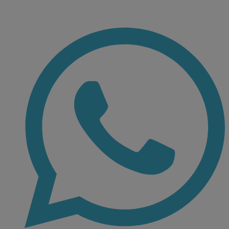
Ir
al
contenido