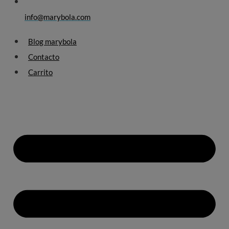
info@marybola.com
Blog marybola
Contacto
Carrito