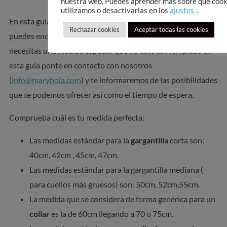
nuestra web. Puedes aprender más sobre qué cook
utilizamos o desactivarlas en los
ajustes
.
En esta guía te presentamos las diferentes medidas que
Rechazar cookies
Aceptar todas las cookies
puedes encontrar de nuestros
collares
y
colgantes
. Si
necesitas una medida especial que no esté contemplada en
esta guía ponte en contacto con nosotros
(
info@marybola.com
) y te informaremos de las posibilidades
que te podemos ofrecer así como el tiempo de espera.
Comprueba cuál es tu medida perfecta:
Las medidas estándar para la
gargantilla
corta son:
40cm, 42cm , 45cm, 47cm.
Las medidas estándar para la gargantilla mediana (
para cuellos más gruesos) son: 50cm, 52cm,55cm.
La medida que se considera de forma genérica para un
collar
es la de 60cm llegando a 70 o 75cm.