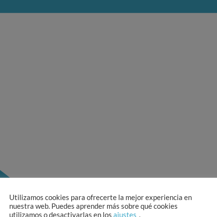
Utilizamos cookies para ofrecerte la mejor experiencia en
nuestra web. Puedes aprender más sobre qué cookies
utilizamos o desactivarlas en los
ajustes
.