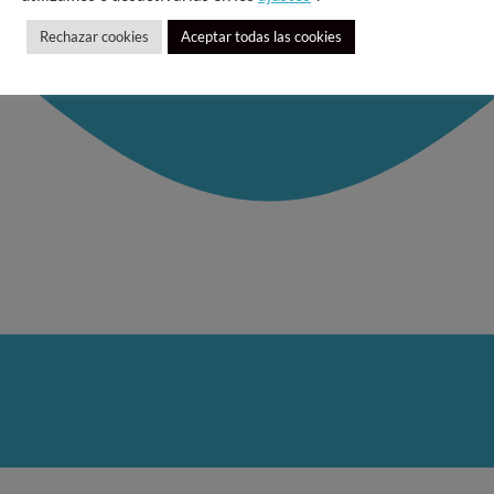
Rechazar cookies
Aceptar todas las cookies