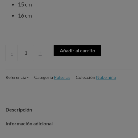
15 cm
16 cm
Añadir al carrito
-
+
Referencia
-
Categoría
Pulseras
Colección
Nube niña
Descripción
Información adicional