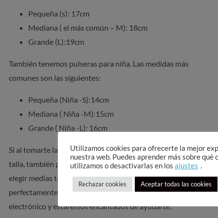
Pequeña (s): 17cm
Mediana ( el más común – M): 18cm
Grande (L):19cm
También tenemos pulseras para niña. Las medidas más
comunes son las siguientes:
Pequeña (Niña -S):14cm
Mediana ( Niña -M):15cm
Grande ( Niña -L): 16cm
Utilizamos cookies para ofrecerte la mejor ex
Si al tomarte la medida de tu muñeca dudas entre una u otra
nuestra web. Puedes aprender más sobre qué 
talla, también podemos fabricártela a medida pudiendo
utilizamos o desactivarlas en los
ajustes
.
elegir medias tallas para que tu pulsera se adapte
Rechazar cookies
Aceptar todas las cookies
perfectamente a ti. Consúltanos por Whatsapp o por correo
electrónico y estaremos encantados de ayudarte.