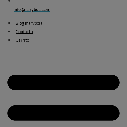
info@marybola.com
Blog marybola
Contacto
Carrito