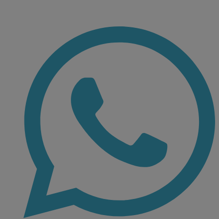
Ir
al
contenido