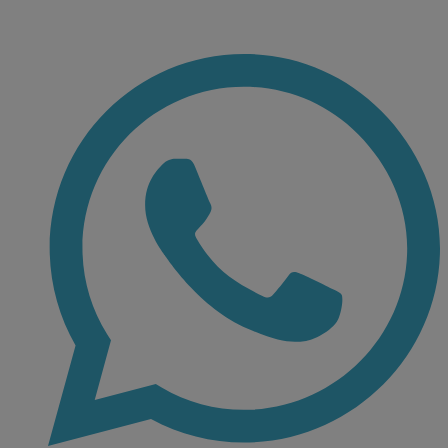
Ir
al
contenido