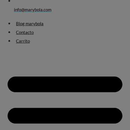
info@marybola.com
Blog marybola
Contacto
Carrito