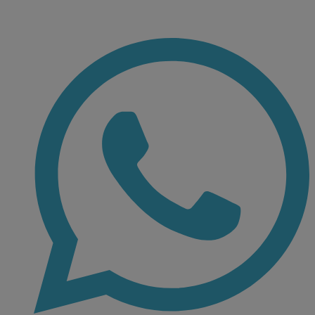
Ir
al
contenido