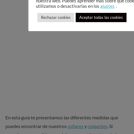
nuestra web. Puedes aprender más sobre qué cook
utilizamos o desactivarlas en los
ajustes
.
Rechazar cookies
Aceptar todas las cookies
En esta guía te presentamos las diferentes medidas que
puedes encontrar de nuestros
collares
y
colgantes
. Si