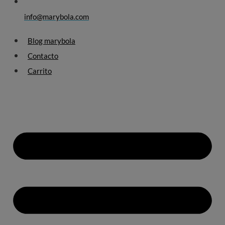
info@marybola.com
Blog marybola
Contacto
Carrito