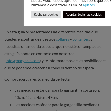
nuestra web. Puedes aprender más sobre qué cook
utilizamos o desactivarlas en los
ajustes
.
Rechazar cookies
Aceptar todas las cookies
En esta guía te presentamos las diferentes medidas que
puedes encontrar de nuestros
collares
y
colgantes
. Si
necesitas una medida especial que no esté contemplada en
esta guía ponte en contacto con nosotros
(
info@marybola.com
) y te informaremos de las posibilidades
que te podemos ofrecer así como el tiempo de espera.
Comprueba cuál es tu medida perfecta:
Las medidas estándar para la
gargantilla
corta son:
40cm, 42cm , 45cm, 47cm.
Las medidas estándar para la gargantilla mediana (