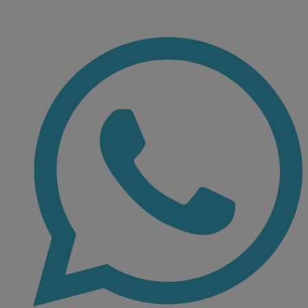
Ir
al
contenido